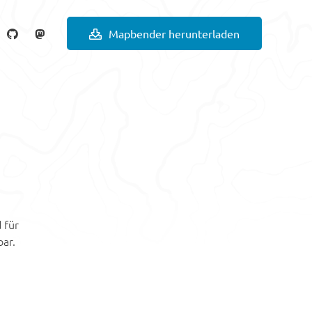
Mapbender herunterladen
 für
bar.