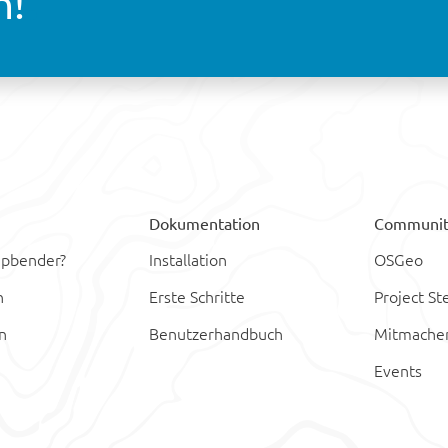
n!
Dokumentation
Communit
apbender?
Installation
OSGeo
n
Erste Schritte
Project S
n
Benutzerhandbuch
Mitmache
h
Events