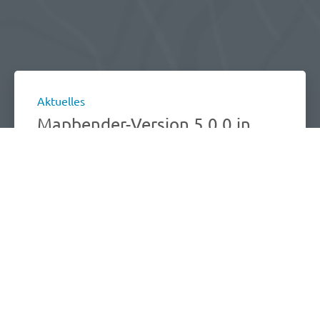
Aktuelles
Mapbender-Version 5.0.0 in
den Startlöchern
Modernes Design, OGC API - Features als
Datenquelle, WMS-Absicherung, Seriendruck,
und Vieles mehr erwarten Sie in dem neuen
Major Release. Lesen Sie das Visual Changelog.
Mehr erfahren